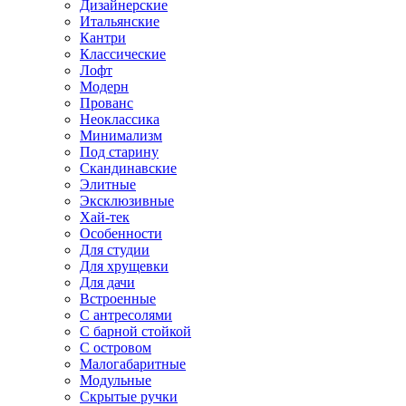
Дизайнерские
Итальянские
Кантри
Классические
Лофт
Модерн
Прованс
Неоклассика
Минимализм
Под старину
Скандинавские
Элитные
Эксклюзивные
Хай-тек
Особенности
Для студии
Для хрущевки
Для дачи
Встроенные
С антресолями
С барной стойкой
С островом
Малогабаритные
Модульные
Скрытые ручки