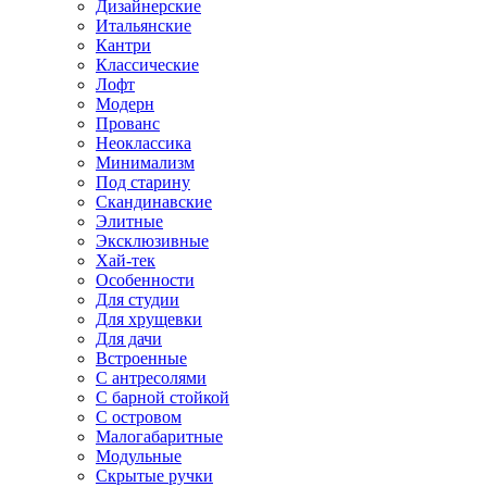
Дизайнерские
Итальянские
Кантри
Классические
Лофт
Модерн
Прованс
Неоклассика
Минимализм
Под старину
Скандинавские
Элитные
Эксклюзивные
Хай-тек
Особенности
Для студии
Для хрущевки
Для дачи
Встроенные
С антресолями
С барной стойкой
С островом
Малогабаритные
Модульные
Скрытые ручки