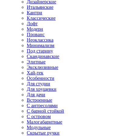
Дизайнерские
Итальянские
Кантри
Классические
Лофт
Модерн
Прованс
Неоклассика
Минимализм
Под старину
Скандинавские
Элитные
Эксклюзивные
Хай-тек
Особенности
Для студии
Для хрущевки
Для дачи
Встроенные
С антресолями
С барной стойкой
С островом
Малогабаритные
Модульные
Скрытые ручки