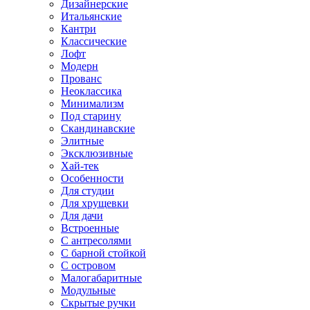
Дизайнерские
Итальянские
Кантри
Классические
Лофт
Модерн
Прованс
Неоклассика
Минимализм
Под старину
Скандинавские
Элитные
Эксклюзивные
Хай-тек
Особенности
Для студии
Для хрущевки
Для дачи
Встроенные
С антресолями
С барной стойкой
С островом
Малогабаритные
Модульные
Скрытые ручки