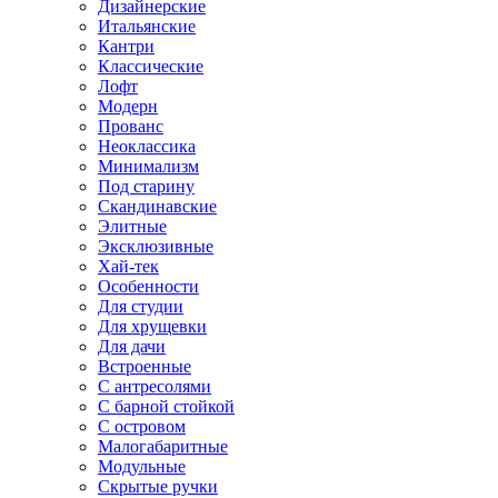
Дизайнерские
Итальянские
Кантри
Классические
Лофт
Модерн
Прованс
Неоклассика
Минимализм
Под старину
Скандинавские
Элитные
Эксклюзивные
Хай-тек
Особенности
Для студии
Для хрущевки
Для дачи
Встроенные
С антресолями
С барной стойкой
С островом
Малогабаритные
Модульные
Скрытые ручки