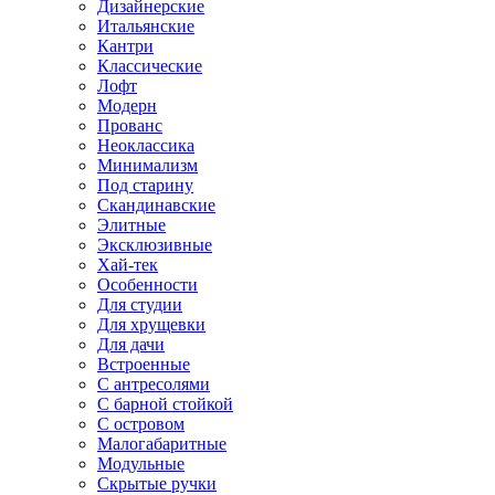
Дизайнерские
Итальянские
Кантри
Классические
Лофт
Модерн
Прованс
Неоклассика
Минимализм
Под старину
Скандинавские
Элитные
Эксклюзивные
Хай-тек
Особенности
Для студии
Для хрущевки
Для дачи
Встроенные
С антресолями
С барной стойкой
С островом
Малогабаритные
Модульные
Скрытые ручки