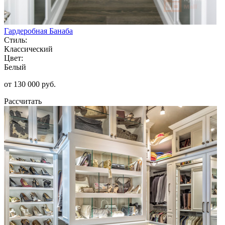
Гардеробная Банаба
Стиль:
Классический
Цвет:
Белый
от 130 000 руб.
Рассчитать