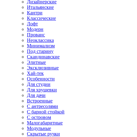
Дизайнерские
Итальянские
Кантри
Классические
Лофт
Модерн
Прованс
Неоклассика
Минимализм
Под старину
Скандинавские
Элитные
Эксклюзивные
Хай-тек
Особенности
Для студии
Для хрущевки
Для дачи
Встроенные
С антресолями
С барной стойкой
С островом
Малогабаритные
Модульные
Скрытые ручки