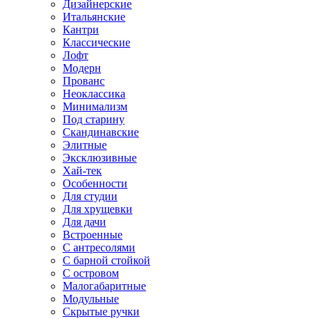
Дизайнерские
Итальянские
Кантри
Классические
Лофт
Модерн
Прованс
Неоклассика
Минимализм
Под старину
Скандинавские
Элитные
Эксклюзивные
Хай-тек
Особенности
Для студии
Для хрущевки
Для дачи
Встроенные
С антресолями
С барной стойкой
С островом
Малогабаритные
Модульные
Скрытые ручки