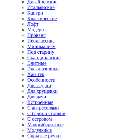
Дизайнерские
Итальянские
Кантри
Классические
Лофт
Модерн
Прованс
Неоклассика
Минимализм
Под старину
Скандинавские
Элитные
Эксклюзивные
Хай-тек
Особенности
Для студии
Для хрущевки
Для дачи
Встроенные
С антресолями
С барной стойкой
С островом
Малогабаритные
Модульные
Скрытые ручки