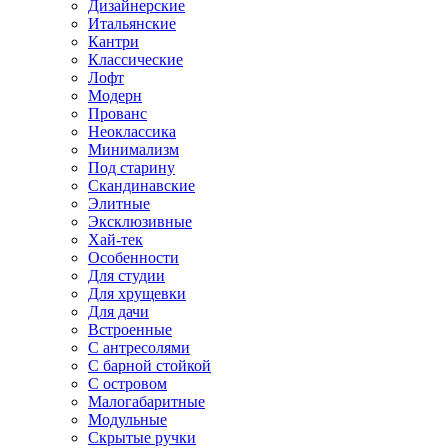
Дизайнерские
Итальянские
Кантри
Классические
Лофт
Модерн
Прованс
Неоклассика
Минимализм
Под старину
Скандинавские
Элитные
Эксклюзивные
Хай-тек
Особенности
Для студии
Для хрущевки
Для дачи
Встроенные
С антресолями
С барной стойкой
С островом
Малогабаритные
Модульные
Скрытые ручки