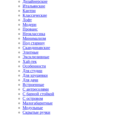
Дизайнерские
Итальянские
Кантри
Классические
Лофт
Модерн
Прованс
Неоклассика
Минимализм
Под старину
Скандинавские
Элитные
Эксклюзивные
Хай-тек
Особенности
Для студии
Для хрущевки
Для дачи
Встроенные
С антресолями
С барной стойкой
С островом
Малогабаритные
Модульные
Скрытые ручки