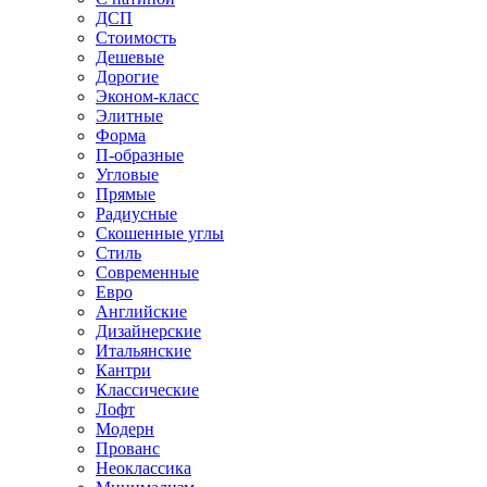
ДСП
Стоимость
Дешевые
Дорогие
Эконом-класс
Элитные
Форма
П-образные
Угловые
Прямые
Радиусные
Скошенные углы
Стиль
Современные
Евро
Английские
Дизайнерские
Итальянские
Кантри
Классические
Лофт
Модерн
Прованс
Неоклассика