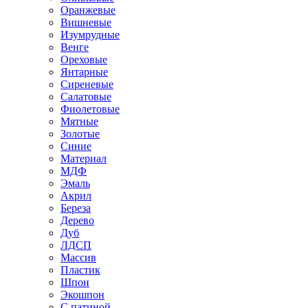
Оранжевые
Вишневые
Изумрудные
Венге
Ореховые
Янтарные
Сиреневые
Салатовые
Фиолетовые
Мятные
Золотые
Синие
Материал
МДФ
Эмаль
Акрил
Береза
Дерево
Дуб
ЛДСП
Массив
Пластик
Шпон
Экошпон
С патиной