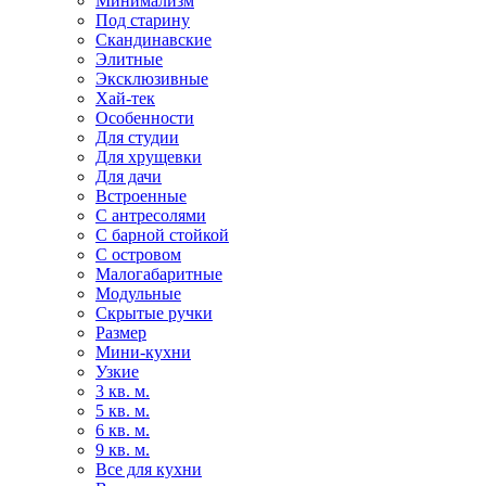
Минимализм
Под старину
Скандинавские
Элитные
Эксклюзивные
Хай-тек
Особенности
Для студии
Для хрущевки
Для дачи
Встроенные
С антресолями
С барной стойкой
С островом
Малогабаритные
Модульные
Скрытые ручки
Размер
Мини-кухни
Узкие
3 кв. м.
5 кв. м.
6 кв. м.
9 кв. м.
Все для кухни