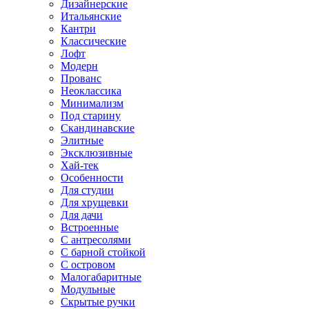
Дизайнерские
Итальянские
Кантри
Классические
Лофт
Модерн
Прованс
Неоклассика
Минимализм
Под старину
Скандинавские
Элитные
Эксклюзивные
Хай-тек
Особенности
Для студии
Для хрущевки
Для дачи
Встроенные
С антресолями
С барной стойкой
С островом
Малогабаритные
Модульные
Скрытые ручки