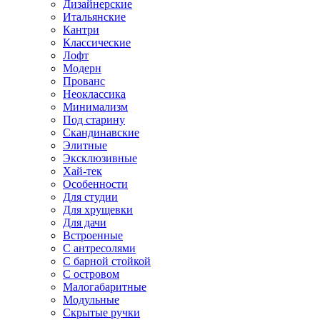
Дизайнерские
Итальянские
Кантри
Классические
Лофт
Модерн
Прованс
Неоклассика
Минимализм
Под старину
Скандинавские
Элитные
Эксклюзивные
Хай-тек
Особенности
Для студии
Для хрущевки
Для дачи
Встроенные
С антресолями
С барной стойкой
С островом
Малогабаритные
Модульные
Скрытые ручки