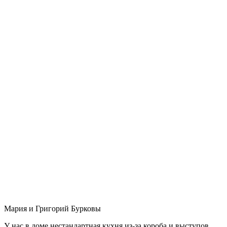
Мария и Григорий Бурковы
У нас в доме нестандартная кухня из-за короба и выступов,