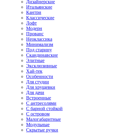
Дизайнерские
Итальянские
Кантри
Классические
Лофт
Модерн
Прованс
Неоклассика
Минимализм
Под старину
Скандинавские
Элитные
Эксклюзивные
Хай-тек
Особенности
Для студии
Для хрущевки
Для дачи
Встроенные
С антресолями
С барной стойкой
С островом
Малогабаритные
Модульные
Скрытые ручки