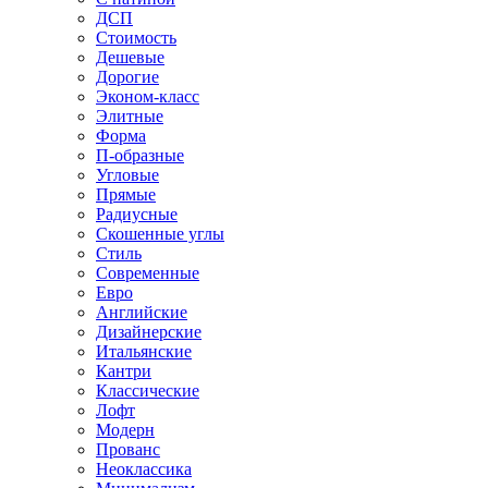
ДСП
Стоимость
Дешевые
Дорогие
Эконом-класс
Элитные
Форма
П-образные
Угловые
Прямые
Радиусные
Скошенные углы
Стиль
Современные
Евро
Английские
Дизайнерские
Итальянские
Кантри
Классические
Лофт
Модерн
Прованс
Неоклассика