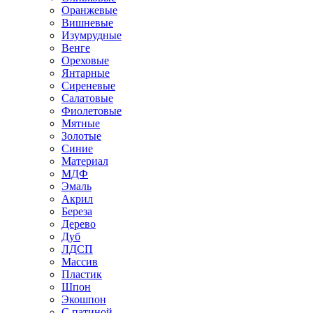
Оранжевые
Вишневые
Изумрудные
Венге
Ореховые
Янтарные
Сиреневые
Салатовые
Фиолетовые
Мятные
Золотые
Синие
Материал
МДФ
Эмаль
Акрил
Береза
Дерево
Дуб
ЛДСП
Массив
Пластик
Шпон
Экошпон
С патиной