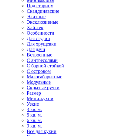
Минимализм
Под старину
Скандинавские
Элитные
Эксклюзивные
Хай-тек
Особенности
Для студии
Для хрущевки
Для дачи
Встроенные
С антресолями
С барной стойкой
С островом
Малогабаритные
Модульные
Скрытые ручки
Размер
Мини-кухни
Узкие
3 кв. м.
5 кв. м.
6 кв. м.
9 кв. м.
Все для кухни