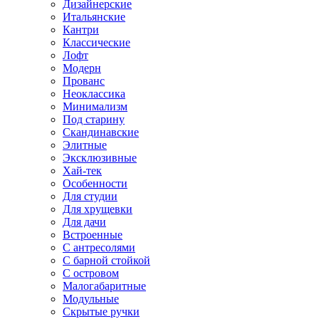
Дизайнерские
Итальянские
Кантри
Классические
Лофт
Модерн
Прованс
Неоклассика
Минимализм
Под старину
Скандинавские
Элитные
Эксклюзивные
Хай-тек
Особенности
Для студии
Для хрущевки
Для дачи
Встроенные
С антресолями
С барной стойкой
С островом
Малогабаритные
Модульные
Скрытые ручки