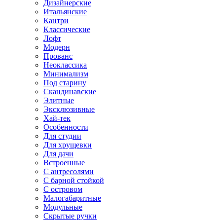
Дизайнерские
Итальянские
Кантри
Классические
Лофт
Модерн
Прованс
Неоклассика
Минимализм
Под старину
Скандинавские
Элитные
Эксклюзивные
Хай-тек
Особенности
Для студии
Для хрущевки
Для дачи
Встроенные
С антресолями
С барной стойкой
С островом
Малогабаритные
Модульные
Скрытые ручки