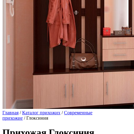
Главная
/
Каталог прихожих
/
Современные
прихожие
/ Глоксиния
Прихожая Глоксиния