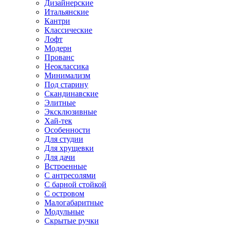
Дизайнерские
Итальянские
Кантри
Классические
Лофт
Модерн
Прованс
Неоклассика
Минимализм
Под старину
Скандинавские
Элитные
Эксклюзивные
Хай-тек
Особенности
Для студии
Для хрущевки
Для дачи
Встроенные
С антресолями
С барной стойкой
С островом
Малогабаритные
Модульные
Скрытые ручки