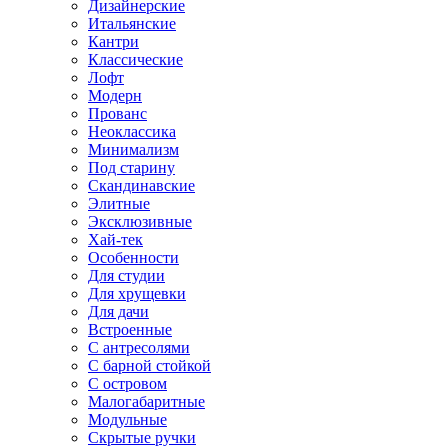
Дизайнерские
Итальянские
Кантри
Классические
Лофт
Модерн
Прованс
Неоклассика
Минимализм
Под старину
Скандинавские
Элитные
Эксклюзивные
Хай-тек
Особенности
Для студии
Для хрущевки
Для дачи
Встроенные
С антресолями
С барной стойкой
С островом
Малогабаритные
Модульные
Скрытые ручки