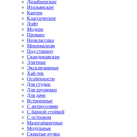
Дизайнерские
Итальянские
Кантри
Классические
Лофт
Модерн
Прованс
Неоклассика
Минимализм
Под старину
Скандинавские
Элитные
Эксклюзивные
Хай-тек
Особенности
Для студии
Для хрущевки
Для дачи
Встроенные
С антресолями
С барной стойкой
С островом
Малогабаритные
Модульные
Скрытые ручки