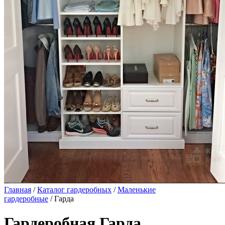
Главная
/
Каталог гардеробных
/
Маленькие
гардеробные
/ Гарда
Гардеробная Гарда