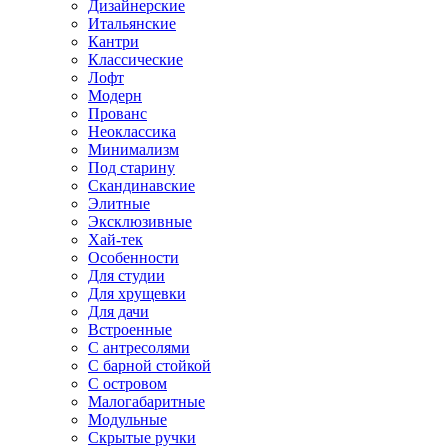
Дизайнерские
Итальянские
Кантри
Классические
Лофт
Модерн
Прованс
Неоклассика
Минимализм
Под старину
Скандинавские
Элитные
Эксклюзивные
Хай-тек
Особенности
Для студии
Для хрущевки
Для дачи
Встроенные
С антресолями
С барной стойкой
С островом
Малогабаритные
Модульные
Скрытые ручки