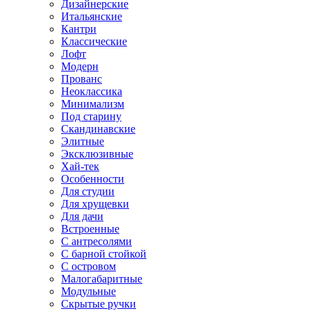
Дизайнерские
Итальянские
Кантри
Классические
Лофт
Модерн
Прованс
Неоклассика
Минимализм
Под старину
Скандинавские
Элитные
Эксклюзивные
Хай-тек
Особенности
Для студии
Для хрущевки
Для дачи
Встроенные
С антресолями
С барной стойкой
С островом
Малогабаритные
Модульные
Скрытые ручки