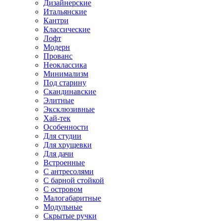
Дизайнерские
Итальянские
Кантри
Классические
Лофт
Модерн
Прованс
Неоклассика
Минимализм
Под старину
Скандинавские
Элитные
Эксклюзивные
Хай-тек
Особенности
Для студии
Для хрущевки
Для дачи
Встроенные
С антресолями
С барной стойкой
С островом
Малогабаритные
Модульные
Скрытые ручки