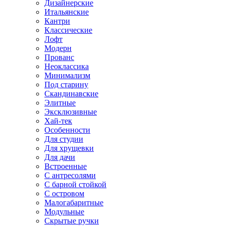
Дизайнерские
Итальянские
Кантри
Классические
Лофт
Модерн
Прованс
Неоклассика
Минимализм
Под старину
Скандинавские
Элитные
Эксклюзивные
Хай-тек
Особенности
Для студии
Для хрущевки
Для дачи
Встроенные
С антресолями
С барной стойкой
С островом
Малогабаритные
Модульные
Скрытые ручки