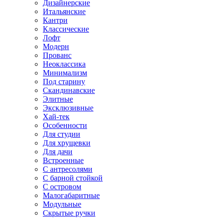
Дизайнерские
Итальянские
Кантри
Классические
Лофт
Модерн
Прованс
Неоклассика
Минимализм
Под старину
Скандинавские
Элитные
Эксклюзивные
Хай-тек
Особенности
Для студии
Для хрущевки
Для дачи
Встроенные
С антресолями
С барной стойкой
С островом
Малогабаритные
Модульные
Скрытые ручки