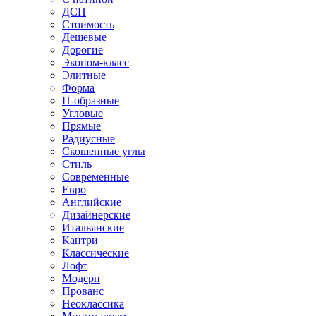
ДСП
Стоимость
Дешевые
Дорогие
Эконом-класс
Элитные
Форма
П-образные
Угловые
Прямые
Радиусные
Скошенные углы
Стиль
Современные
Евро
Английские
Дизайнерские
Итальянские
Кантри
Классические
Лофт
Модерн
Прованс
Неоклассика