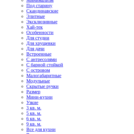
Минимализм
Под старину
Скандинавские
Элитные
Эксклюзивные
Хай-тек
Особенности
Для студии
Для хрущевки
Для дачи
Встроенные
С антресолями
С барной стойкой
С островом
Малогабаритные
Модульные
Скрытые ручки
Размер
Мини-кухни
Узкие
3 кв. м.
5 кв. м.
6 кв. м.
9 кв. м.
Все для кухни