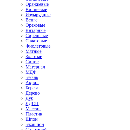
Оранжевые
Вишневые
Изумрудные
Венге
Ореховые
Янтарные
Сиреневые
Салатовые
Фиолетовые
Мятные
Золотые
Синие
Материал
МДФ
Эмаль
Акрил
Береза
Дерево
Дуб
ЛДСП
Массив
Пластик
Шпон
Экошпон
С патиной