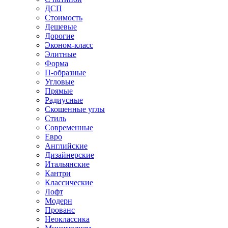
ДСП
Стоимость
Дешевые
Дорогие
Эконом-класс
Элитные
Форма
П-образные
Угловые
Прямые
Радиусные
Скошенные углы
Стиль
Современные
Евро
Английские
Дизайнерские
Итальянские
Кантри
Классические
Лофт
Модерн
Прованс
Неоклассика