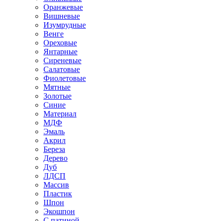
Оранжевые
Вишневые
Изумрудные
Венге
Ореховые
Янтарные
Сиреневые
Салатовые
Фиолетовые
Мятные
Золотые
Синие
Материал
МДФ
Эмаль
Акрил
Береза
Дерево
Дуб
ЛДСП
Массив
Пластик
Шпон
Экошпон
С патиной