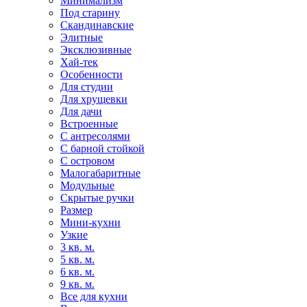
Минимализм
Под старину
Скандинавские
Элитные
Эксклюзивные
Хай-тек
Особенности
Для студии
Для хрущевки
Для дачи
Встроенные
С антресолями
С барной стойкой
С островом
Малогабаритные
Модульные
Скрытые ручки
Размер
Мини-кухни
Узкие
3 кв. м.
5 кв. м.
6 кв. м.
9 кв. м.
Все для кухни