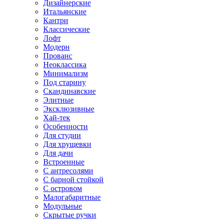
Дизайнерские
Итальянские
Кантри
Классические
Лофт
Модерн
Прованс
Неоклассика
Минимализм
Под старину
Скандинавские
Элитные
Эксклюзивные
Хай-тек
Особенности
Для студии
Для хрущевки
Для дачи
Встроенные
С антресолями
С барной стойкой
С островом
Малогабаритные
Модульные
Скрытые ручки