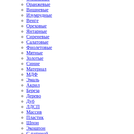
Оранжевые
Вишневые
Изумрудные
Венге
Ореховые
Янтарные
Сиреневые
Салатовые
Фиолетовые
Мятные
Золотые
Синие
Материал
МДФ
Эмаль
Акрил
Береза
Дерево
Дуб
ЛДСП
Массив
Пластик
Шпон
Экошпон
С патиной