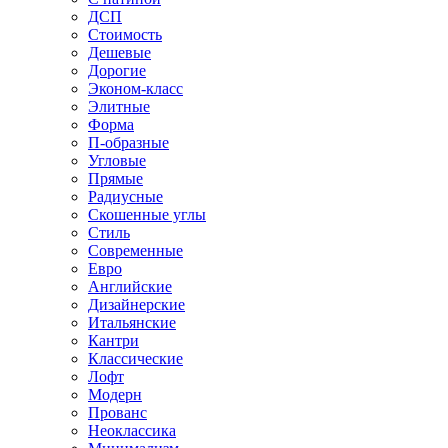
ДСП
Стоимость
Дешевые
Дорогие
Эконом-класс
Элитные
Форма
П-образные
Угловые
Прямые
Радиусные
Скошенные углы
Стиль
Современные
Евро
Английские
Дизайнерские
Итальянские
Кантри
Классические
Лофт
Модерн
Прованс
Неоклассика