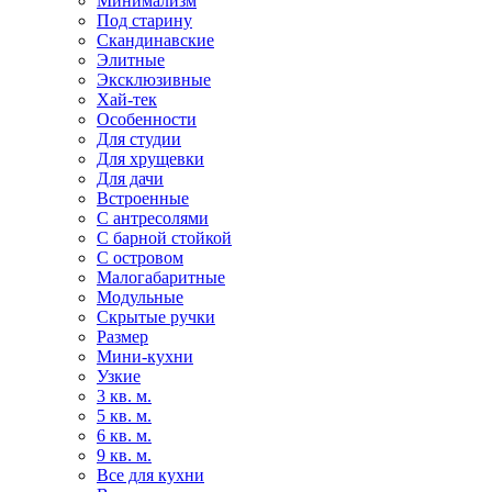
Минимализм
Под старину
Скандинавские
Элитные
Эксклюзивные
Хай-тек
Особенности
Для студии
Для хрущевки
Для дачи
Встроенные
С антресолями
С барной стойкой
С островом
Малогабаритные
Модульные
Скрытые ручки
Размер
Мини-кухни
Узкие
3 кв. м.
5 кв. м.
6 кв. м.
9 кв. м.
Все для кухни