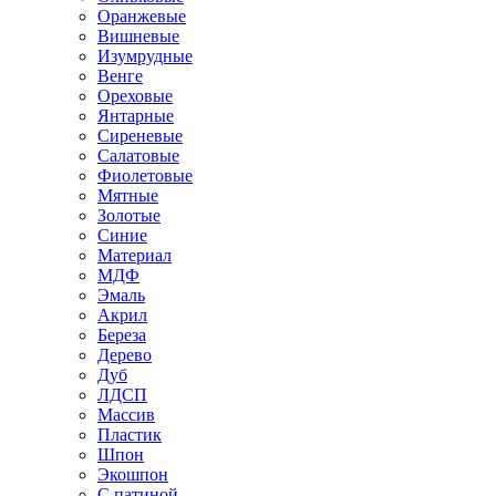
Оранжевые
Вишневые
Изумрудные
Венге
Ореховые
Янтарные
Сиреневые
Салатовые
Фиолетовые
Мятные
Золотые
Синие
Материал
МДФ
Эмаль
Акрил
Береза
Дерево
Дуб
ЛДСП
Массив
Пластик
Шпон
Экошпон
С патиной