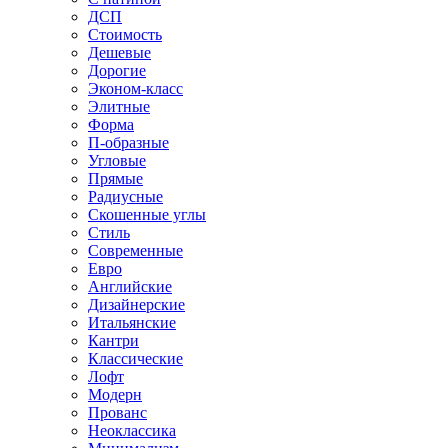
ДСП
Стоимость
Дешевые
Дорогие
Эконом-класс
Элитные
Форма
П-образные
Угловые
Прямые
Радиусные
Скошенные углы
Стиль
Современные
Евро
Английские
Дизайнерские
Итальянские
Кантри
Классические
Лофт
Модерн
Прованс
Неоклассика