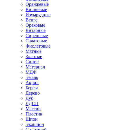
Оранжевые
Вишневые
Изумрудные
Венге
Ореховые
Янтарные
Сиреневые
Салатовые
Фиолетовые
Мятные
Золотые
Синие
Материал
МДФ
Эмаль
Акрил
Береза
Дерево
Дуб
ЛДСП
Массив
Пластик
Шпон
Экошпон
С патиной