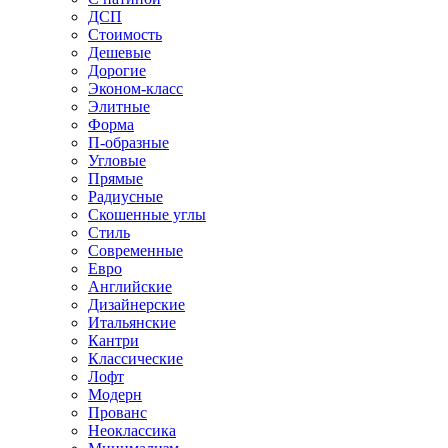
ДСП
Стоимость
Дешевые
Дорогие
Эконом-класс
Элитные
Форма
П-образные
Угловые
Прямые
Радиусные
Скошенные углы
Стиль
Современные
Евро
Английские
Дизайнерские
Итальянские
Кантри
Классические
Лофт
Модерн
Прованс
Неоклассика