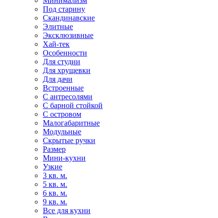
Минимализм
Под старину
Скандинавские
Элитные
Эксклюзивные
Хай-тек
Особенности
Для студии
Для хрущевки
Для дачи
Встроенные
С антресолями
С барной стойкой
С островом
Малогабаритные
Модульные
Скрытые ручки
Размер
Мини-кухни
Узкие
3 кв. м.
5 кв. м.
6 кв. м.
9 кв. м.
Все для кухни