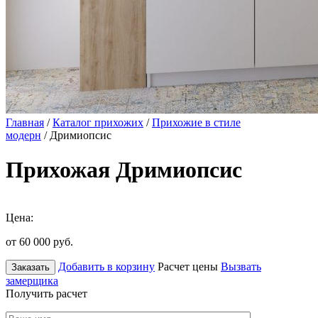
Главная
/
Каталог прихожих
/
Прихожие в стиле
модерн
/ Дримиопсис
Прихожая Дримиопсис
Цена:
от 60 000
руб.
Добавить в корзину
Расчет цены
Вызвать
Заказать
замерщика
Получить расчет