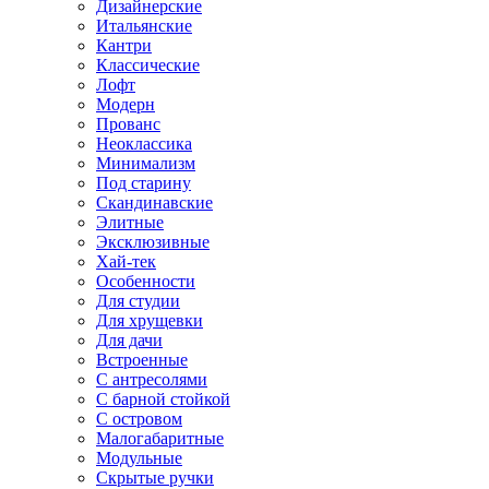
Дизайнерские
Итальянские
Кантри
Классические
Лофт
Модерн
Прованс
Неоклассика
Минимализм
Под старину
Скандинавские
Элитные
Эксклюзивные
Хай-тек
Особенности
Для студии
Для хрущевки
Для дачи
Встроенные
С антресолями
С барной стойкой
С островом
Малогабаритные
Модульные
Скрытые ручки