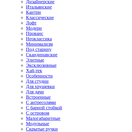
Дизайнерские
Итальянские
Кантри
Классические
Лофт
Модерн
Прованс
Неоклассика
Минимализм
Под старину
Скандинавские
Элитные
Эксклюзивные
Хай-тек
Особенности
Для студии
Для хрущевки
Для дачи
Встроенные
С антресолями
С барной стойкой
С островом
Малогабаритные
Модульные
Скрытые ручки