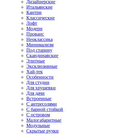
Дизайнерские
Итальянские
Кантри
Классические
Лофт
Модерн
Прованс
Неоклассика
Минимализм
Под старину
Скандинавские
Элитные
Эксклюзивные
Хай-тек
Особенности
Для студии
Для хрущевки
Для дачи
Встроенные
С антресолями
С барной стойкой
С островом
Малогабаритные
Модульные
Скрытые ручки