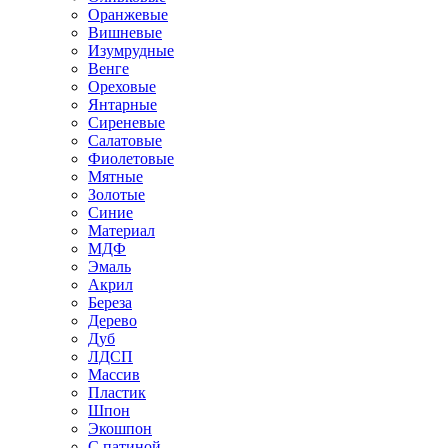
Оранжевые
Вишневые
Изумрудные
Венге
Ореховые
Янтарные
Сиреневые
Салатовые
Фиолетовые
Мятные
Золотые
Синие
Материал
МДФ
Эмаль
Акрил
Береза
Дерево
Дуб
ЛДСП
Массив
Пластик
Шпон
Экошпон
С патиной