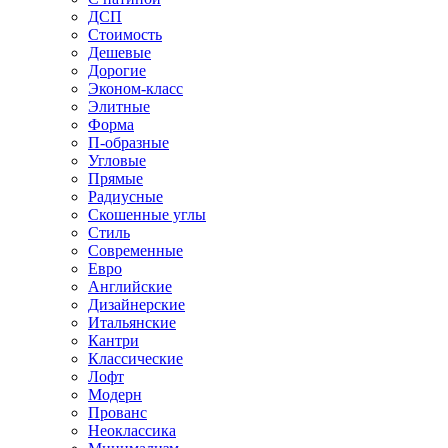
ДСП
Стоимость
Дешевые
Дорогие
Эконом-класс
Элитные
Форма
П-образные
Угловые
Прямые
Радиусные
Скошенные углы
Стиль
Современные
Евро
Английские
Дизайнерские
Итальянские
Кантри
Классические
Лофт
Модерн
Прованс
Неоклассика