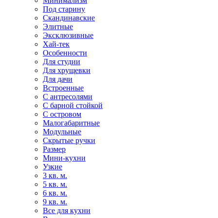
Минимализм
Под старину
Скандинавские
Элитные
Эксклюзивные
Хай-тек
Особенности
Для студии
Для хрущевки
Для дачи
Встроенные
С антресолями
С барной стойкой
С островом
Малогабаритные
Модульные
Скрытые ручки
Размер
Мини-кухни
Узкие
3 кв. м.
5 кв. м.
6 кв. м.
9 кв. м.
Все для кухни