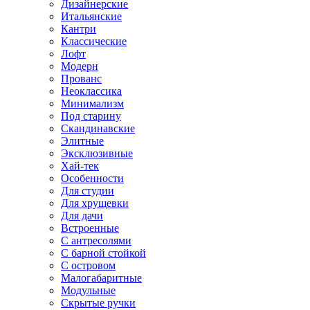
Дизайнерские
Итальянские
Кантри
Классические
Лофт
Модерн
Прованс
Неоклассика
Минимализм
Под старину
Скандинавские
Элитные
Эксклюзивные
Хай-тек
Особенности
Для студии
Для хрущевки
Для дачи
Встроенные
С антресолями
С барной стойкой
С островом
Малогабаритные
Модульные
Скрытые ручки