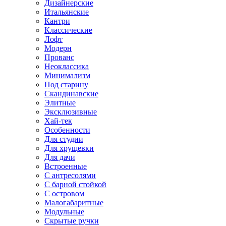
Дизайнерские
Итальянские
Кантри
Классические
Лофт
Модерн
Прованс
Неоклассика
Минимализм
Под старину
Скандинавские
Элитные
Эксклюзивные
Хай-тек
Особенности
Для студии
Для хрущевки
Для дачи
Встроенные
С антресолями
С барной стойкой
С островом
Малогабаритные
Модульные
Скрытые ручки