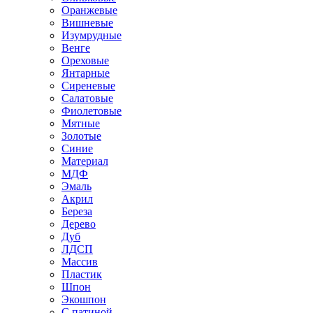
Оранжевые
Вишневые
Изумрудные
Венге
Ореховые
Янтарные
Сиреневые
Салатовые
Фиолетовые
Мятные
Золотые
Синие
Материал
МДФ
Эмаль
Акрил
Береза
Дерево
Дуб
ЛДСП
Массив
Пластик
Шпон
Экошпон
С патиной