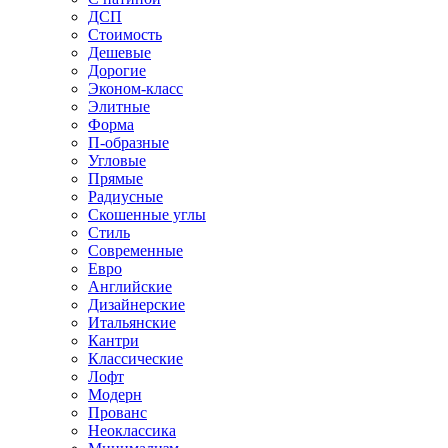
ДСП
Стоимость
Дешевые
Дорогие
Эконом-класс
Элитные
Форма
П-образные
Угловые
Прямые
Радиусные
Скошенные углы
Стиль
Современные
Евро
Английские
Дизайнерские
Итальянские
Кантри
Классические
Лофт
Модерн
Прованс
Неоклассика