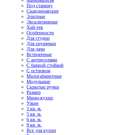
Минимализм
Под старину
Скандинавские
Элитные
Эксклюзивные
Хай-тек
Особенности
Для студии
Для хрущевки
Для дачи
Встроенные
С антресолями
С барной стойкой
С островом
Малогабаритные
Модульные
Скрытые ручки
Размер
Мини-кухни
Узкие
3 кв. м.
5 кв. м.
6 кв. м.
9 кв. м.
Все для кухни