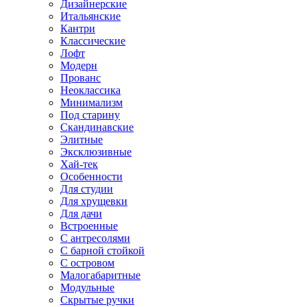
Дизайнерские
Итальянские
Кантри
Классические
Лофт
Модерн
Прованс
Неоклассика
Минимализм
Под старину
Скандинавские
Элитные
Эксклюзивные
Хай-тек
Особенности
Для студии
Для хрущевки
Для дачи
Встроенные
С антресолями
С барной стойкой
С островом
Малогабаритные
Модульные
Скрытые ручки