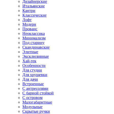
Дизайнерские
Итальянские
Кантри
Классические
Лофт
Модерн
Прованс
Неоклассика
Минимализм
Под старину
Скандинавские
Элитные
Эксклюзивные
Хай-тек
Особенности
Для студии
Для хрущевки
Для дачи
Встроенные
С антресолями
С барной стойкой
С островом
Малогабаритные
Модульные
Скрытые ручки