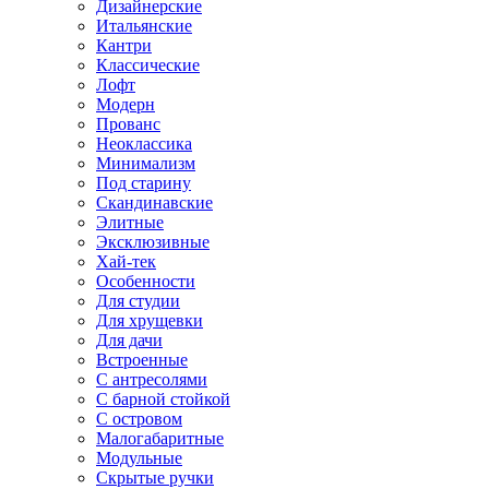
Дизайнерские
Итальянские
Кантри
Классические
Лофт
Модерн
Прованс
Неоклассика
Минимализм
Под старину
Скандинавские
Элитные
Эксклюзивные
Хай-тек
Особенности
Для студии
Для хрущевки
Для дачи
Встроенные
С антресолями
С барной стойкой
С островом
Малогабаритные
Модульные
Скрытые ручки