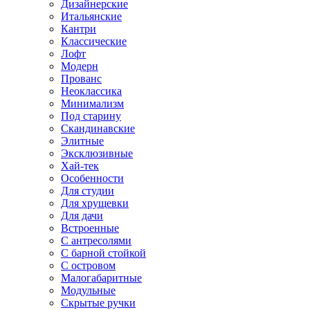
Дизайнерские
Итальянские
Кантри
Классические
Лофт
Модерн
Прованс
Неоклассика
Минимализм
Под старину
Скандинавские
Элитные
Эксклюзивные
Хай-тек
Особенности
Для студии
Для хрущевки
Для дачи
Встроенные
С антресолями
С барной стойкой
С островом
Малогабаритные
Модульные
Скрытые ручки