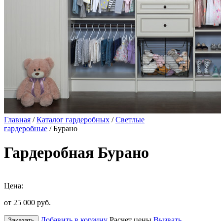
Главная
/
Каталог гардеробных
/
Светлые
гардеробные
/ Бурано
Гардеробная Бурано
Цена:
от 25 000
руб.
Добавить в корзину
Расчет цены
Вызвать
Заказать