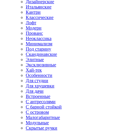
Дизайнерские
Итальянские
Кантри
Классические
Лофт
Модерн
Прованс
Неоклассика
Минимализм
Под старину
Скандинавские
Элитные
Эксклюзивные
Хай-тек
Особенности
Для студии
Для хрущевки
Для дачи
Встроенные
С антресолями
С барной стойкой
С островом
Малогабаритные
Модульные
Скрытые ручки