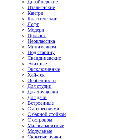
Дизайнерские
Итальянские
Кантри
Классические
Лофт
Модерн
Прованс
Неоклассика
Минимализм
Под старину
Скандинавские
Элитные
Эксклюзивные
Хай-тек
Особенности
Для студии
Для хрущевки
Для дачи
Встроенные
С антресолями
С барной стойкой
С островом
Малогабаритные
Модульные
Скрытые ручки