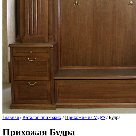
Главная
/
Каталог прихожих
/
Прихожие из МДФ
/ Будра
Прихожая Будра