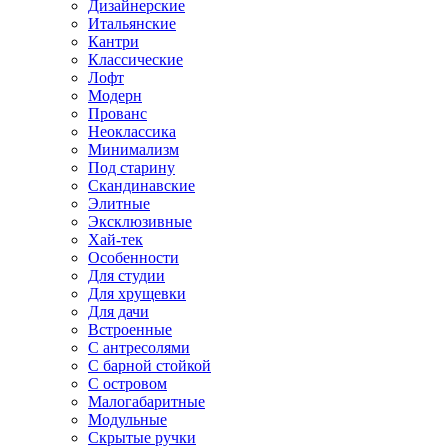
Дизайнерские
Итальянские
Кантри
Классические
Лофт
Модерн
Прованс
Неоклассика
Минимализм
Под старину
Скандинавские
Элитные
Эксклюзивные
Хай-тек
Особенности
Для студии
Для хрущевки
Для дачи
Встроенные
С антресолями
С барной стойкой
С островом
Малогабаритные
Модульные
Скрытые ручки