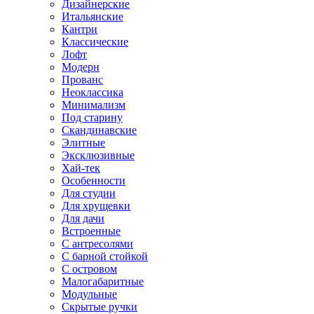
Дизайнерские
Итальянские
Кантри
Классические
Лофт
Модерн
Прованс
Неоклассика
Минимализм
Под старину
Скандинавские
Элитные
Эксклюзивные
Хай-тек
Особенности
Для студии
Для хрущевки
Для дачи
Встроенные
С антресолями
С барной стойкой
С островом
Малогабаритные
Модульные
Скрытые ручки