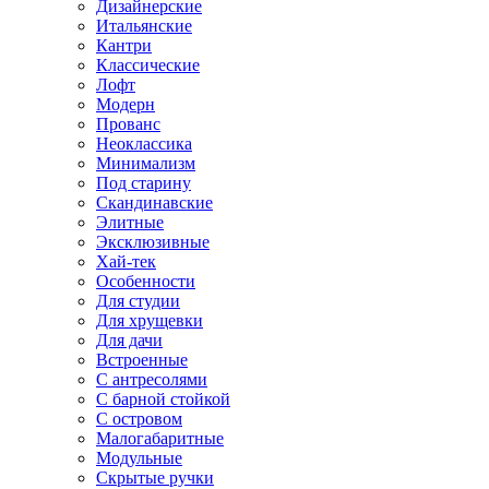
Дизайнерские
Итальянские
Кантри
Классические
Лофт
Модерн
Прованс
Неоклассика
Минимализм
Под старину
Скандинавские
Элитные
Эксклюзивные
Хай-тек
Особенности
Для студии
Для хрущевки
Для дачи
Встроенные
С антресолями
С барной стойкой
С островом
Малогабаритные
Модульные
Скрытые ручки