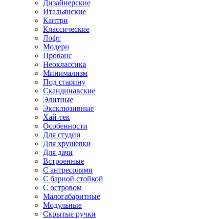
Дизайнерские
Итальянские
Кантри
Классические
Лофт
Модерн
Прованс
Неоклассика
Минимализм
Под старину
Скандинавские
Элитные
Эксклюзивные
Хай-тек
Особенности
Для студии
Для хрущевки
Для дачи
Встроенные
С антресолями
С барной стойкой
С островом
Малогабаритные
Модульные
Скрытые ручки