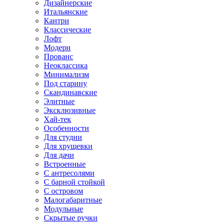
Дизайнерские
Итальянские
Кантри
Классические
Лофт
Модерн
Прованс
Неоклассика
Минимализм
Под старину
Скандинавские
Элитные
Эксклюзивные
Хай-тек
Особенности
Для студии
Для хрущевки
Для дачи
Встроенные
С антресолями
С барной стойкой
С островом
Малогабаритные
Модульные
Скрытые ручки